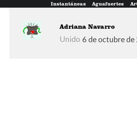
Instantáneas
Aguafuertes
Ar
Adriana Navarro
Unido
6 de octubre de
Adentro, y se va la te