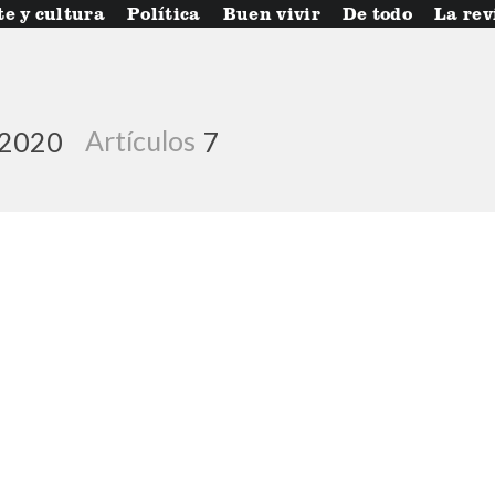
te y cultura
Política
Buen vivir
De todo
La rev
 2020
Artículos
7
rcera….
De cocinas y