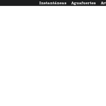
Instantáneas
Aguafuertes
Ar
Capricho capita