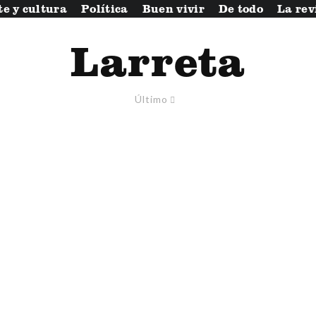
te y cultura
Política
Buen vivir
De todo
La rev
Larreta
Último
l
Se