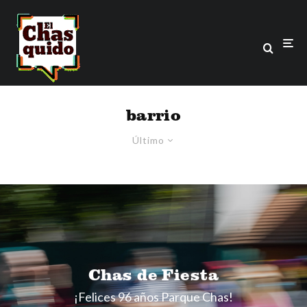
barrio
Último
Chas de Fiesta
¡Felices 96 años Parque Chas!