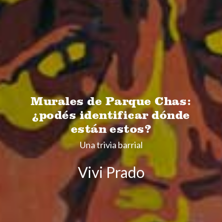
Murales de Parque Chas:
¿podés identificar dónde
están estos?
Una trivia barrial
Vivi Prado