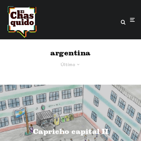
argentina
Último
Capricho capital II