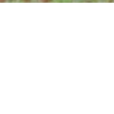
Recuerdos de un congreso
internacional de pediatría: “Me
estaban mostrando que era más
importante prevenir enfermedades que
tratarlas…”
Para cualquier médico, tener que tratar enfermedades que
pudieron haber sido evitadas con normas de prevención es
frustrante. Algo en el Sistema de Salud ha fallado y si los
pacientes son niños resulta aún hasta irritante.
Corría el año 1974 y se desarrollaba en Buenos Aires el XIV
Congreso Mundial de Pediatría. Entre las numerosas