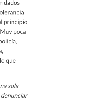
an dados
tolerancia
l principio
o. Muy poca
olicía,
e,
lo que
na sola
a denunciar