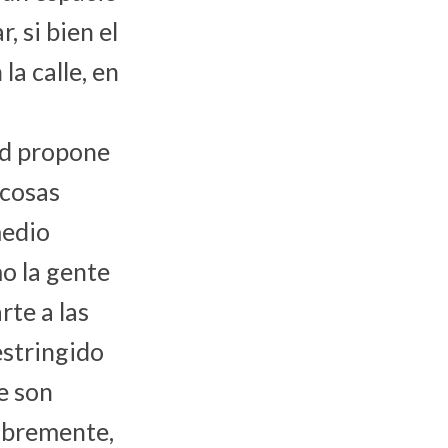
, si bien el
a calle, en
ad propone
 cosas
medio
o la gente
rte a las
estringido
le son
libremente,