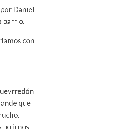
por Daniel
 barrio.
rlamos con
 Pueyrredón
grande que
mucho.
 no irnos