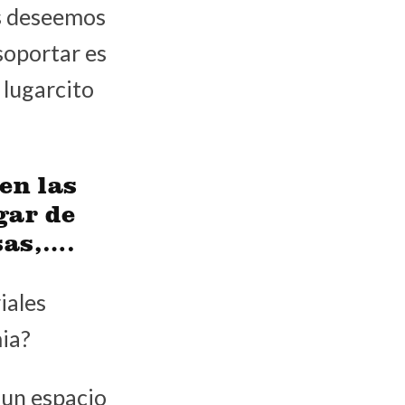
as deseemos
 soportar es
 lugarcito
en las
gar de
sas,….
iales
mia?
 un espacio