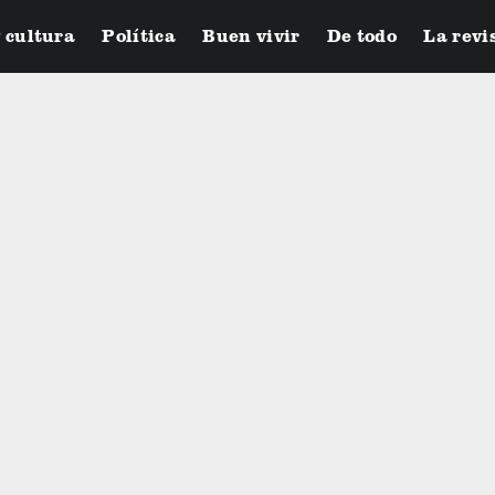
y cultura
Política
Buen vivir
De todo
La revi