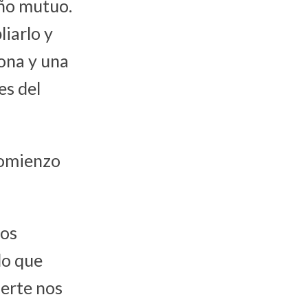
iño mutuo.
liarlo y
ona y una
es del
 comienzo
dos
lo que
uerte nos