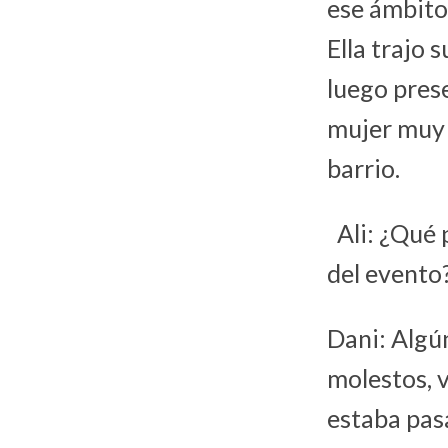
ese ámbito
Ella trajo 
luego pres
mujer muy 
barrio.
Ali: ¿Qué p
del evento
Dani: Algú
molestos, v
estaba pasa