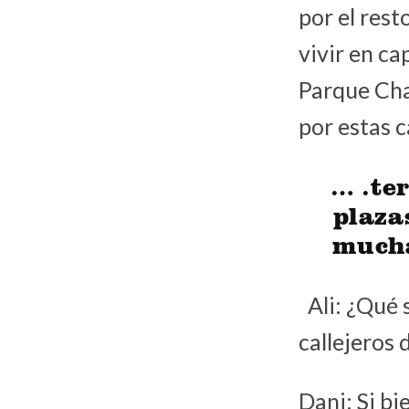
por el res
vivir en ca
Parque Cha
por estas c
… .te
plaza
mucha
Ali: ¿Qué 
callejeros 
Dani: Si b