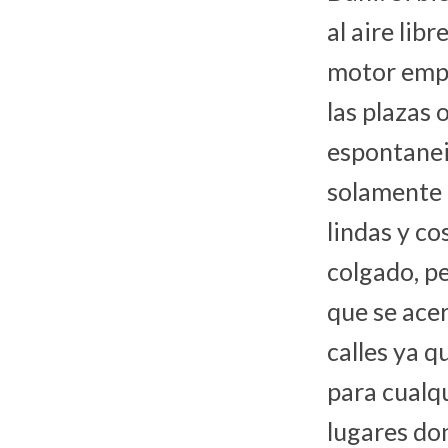
al aire lib
motor empi
las plazas 
espontanei
solamente 
lindas y c
colgado, p
que se acer
calles ya q
para cualqu
lugares do