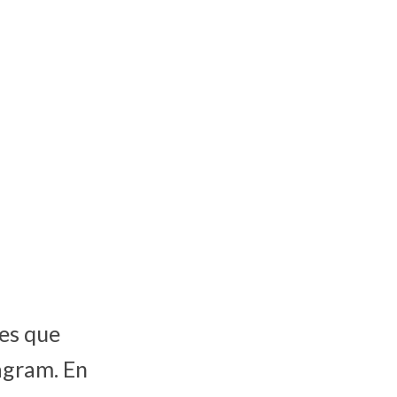
nes que
agram. En