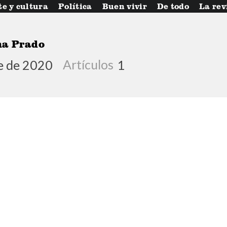
te y cultura
Política
Buen vivir
De todo
La rev
na Prado
e de 2020
Artículos
1