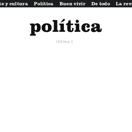
te y cultura
Política
Buen vivir
De todo
La rev
política
Último