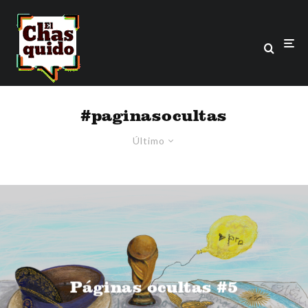
#paginasocultas
Último
Páginas ocultas #5