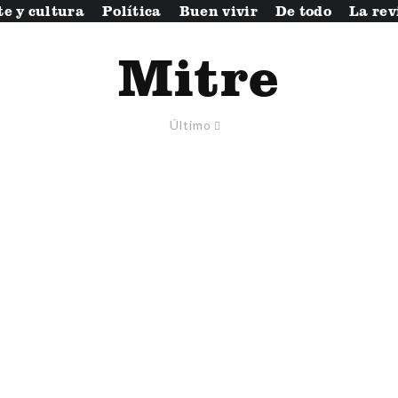
te y cultura
Política
Buen vivir
De todo
La rev
Mitre
Último