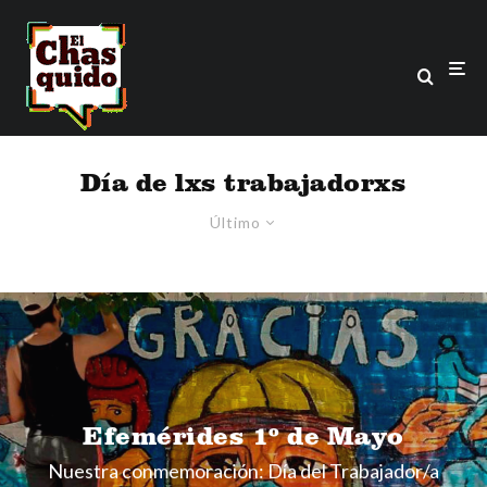
Día de lxs trabajadorxs
Último
Efemérides 1º de Mayo
Nuestra conmemoración: Día del Trabajador/a