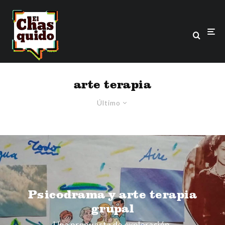
arte terapia
Último
Psicodrama y arte terapia
grupal
Una propuesta de exploración.