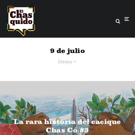
9 de julio
Último
La rara historia del cacique
Chas Có #3