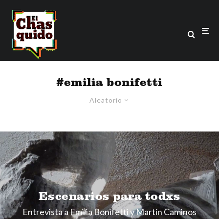
#emilia bonifetti
Aleatorio
Escenarios para todxs
Entrevista a Emilia Bonifetti y Martín Caminos