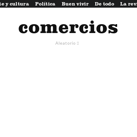
te y cultura
Política
Buen vivir
De todo
La rev
comercios
Aleatorio