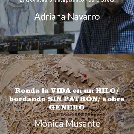
Adriana Navarro
Ronda la VIDA en un HILO/
bordando SIN PATRÓN/ sobre
GÉNERO
Mónica Musante